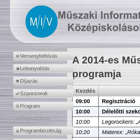
Versenyfelhívás
A 2014-es Műs
Lebonyolítás
programja
Díjazás
Kezdés
Szponzorok
09:00
Regisztráció
Program
10:00
Délelőtti szek
Regisztráció
10:00
Legorockers: „
Programbizottság
10:20
Materex: „Róka