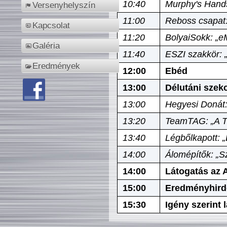
10:40
Murphy's Hands
Versenyhelyszín
11:00
Reboss csapat:
Kapcsolat
11:20
BolyaiSokk: „e
Galéria
11:40
ESZI szakkör: 
Eredmények
12:00
Ebéd
13:00
Délutáni szek
13:00
Hegyesi Donát:
13:20
TeamTAG: „A Tó
13:40
Légbőlkapott: 
14:00
Álomépítők: „Sz
14:00
Látogatás az A
15:00
Eredményhird
15:30
Igény szerint