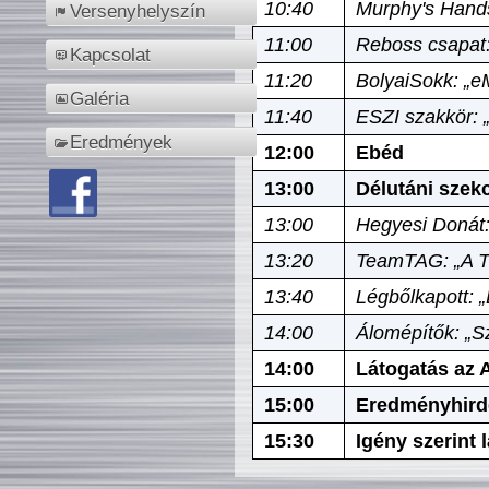
10:40
Murphy's Hands
Versenyhelyszín
11:00
Reboss csapat:
Kapcsolat
11:20
BolyaiSokk: „e
Galéria
11:40
ESZI szakkör: 
Eredmények
12:00
Ebéd
13:00
Délutáni szek
13:00
Hegyesi Donát:
13:20
TeamTAG: „A Tó
13:40
Légbőlkapott: 
14:00
Álomépítők: „Sz
14:00
Látogatás az A
15:00
Eredményhird
15:30
Igény szerint