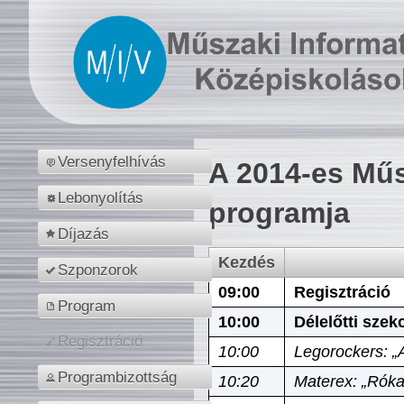
Versenyfelhívás
A 2014-es Műs
Lebonyolítás
programja
Díjazás
Kezdés
Szponzorok
09:00
Regisztráció
Program
10:00
Délelőtti szek
Regisztráció
10:00
Legorockers: „
Programbizottság
10:20
Materex: „Róka