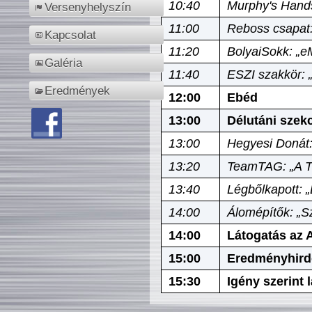
10:40
Murphy's Hands
Versenyhelyszín
11:00
Reboss csapat:
Kapcsolat
11:20
BolyaiSokk: „e
Galéria
11:40
ESZI szakkör: 
Eredmények
12:00
Ebéd
13:00
Délutáni szek
13:00
Hegyesi Donát:
13:20
TeamTAG: „A Tó
13:40
Légbőlkapott: 
14:00
Álomépítők: „Sz
14:00
Látogatás az A
15:00
Eredményhird
15:30
Igény szerint