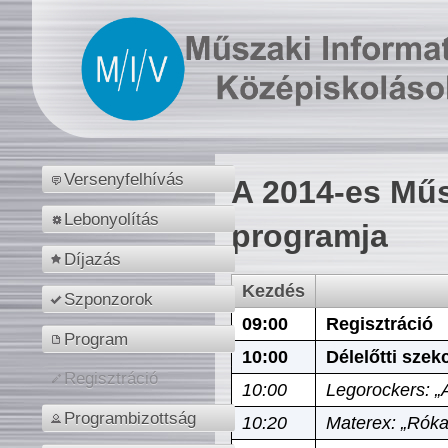
Versenyfelhívás
A 2014-es Műs
Lebonyolítás
programja
Díjazás
Kezdés
Szponzorok
09:00
Regisztráció
Program
10:00
Délelőtti szek
Regisztráció
10:00
Legorockers: „
Programbizottság
10:20
Materex: „Róka