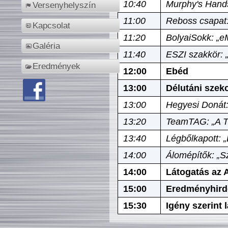
10:40
Murphy's Hands
Versenyhelyszín
11:00
Reboss csapat:
Kapcsolat
11:20
BolyaiSokk: „e
Galéria
11:40
ESZI szakkör: 
Eredmények
12:00
Ebéd
13:00
Délutáni szek
13:00
Hegyesi Donát:
13:20
TeamTAG: „A Tó
13:40
Légbőlkapott: 
14:00
Álomépítők: „Sz
14:00
Látogatás az A
15:00
Eredményhird
15:30
Igény szerint