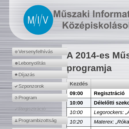
Versenyfelhívás
A 2014-es Műs
Lebonyolítás
programja
Díjazás
Kezdés
Szponzorok
09:00
Regisztráció
Program
10:00
Délelőtti szek
Regisztráció
10:00
Legorockers: „
Programbizottság
10:20
Materex: „Róka