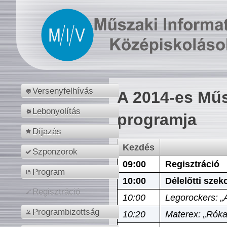
Versenyfelhívás
A 2014-es Műs
Lebonyolítás
programja
Díjazás
Kezdés
Szponzorok
09:00
Regisztráció
Program
10:00
Délelőtti szek
Regisztráció
10:00
Legorockers: „
Programbizottság
10:20
Materex: „Róka