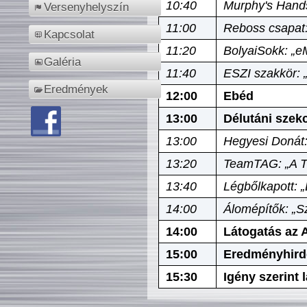
10:40
Murphy's Hands
Versenyhelyszín
11:00
Reboss csapat:
Kapcsolat
11:20
BolyaiSokk: „e
Galéria
11:40
ESZI szakkör: 
Eredmények
12:00
Ebéd
13:00
Délutáni szek
13:00
Hegyesi Donát:
13:20
TeamTAG: „A Tó
13:40
Légbőlkapott: 
14:00
Álomépítők: „Sz
14:00
Látogatás az A
15:00
Eredményhird
15:30
Igény szerint