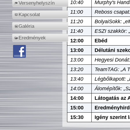
10:40
Murphy's Hands
Versenyhelyszín
11:00
Reboss csapat:
Kapcsolat
11:20
BolyaiSokk: „e
Galéria
11:40
ESZI szakkör: 
Eredmények
12:00
Ebéd
13:00
Délutáni szek
13:00
Hegyesi Donát:
13:20
TeamTAG: „A Tó
13:40
Légbőlkapott: 
14:00
Álomépítők: „Sz
14:00
Látogatás az A
15:00
Eredményhird
15:30
Igény szerint