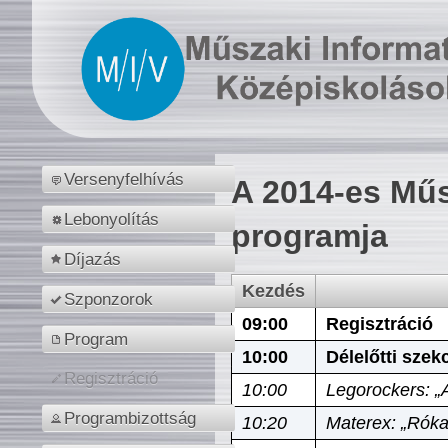
Versenyfelhívás
A 2014-es Műs
Lebonyolítás
programja
Díjazás
Kezdés
Szponzorok
09:00
Regisztráció
Program
10:00
Délelőtti szek
Regisztráció
10:00
Legorockers: „
Programbizottság
10:20
Materex: „Róka