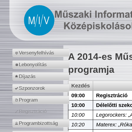
Versenyfelhívás
A 2014-es Műs
Lebonyolítás
programja
Díjazás
Kezdés
Szponzorok
09:00
Regisztráció
Program
10:00
Délelőtti szek
Regisztráció
10:00
Legorockers: „
Programbizottság
10:20
Materex: „Róka