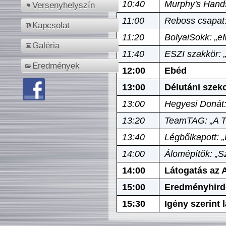
10:40
Murphy's Hands
Versenyhelyszín
11:00
Reboss csapat:
Kapcsolat
11:20
BolyaiSokk: „e
Galéria
11:40
ESZI szakkör: 
Eredmények
12:00
Ebéd
13:00
Délutáni szek
13:00
Hegyesi Donát:
13:20
TeamTAG: „A Tó
13:40
Légbőlkapott: 
14:00
Álomépítők: „Sz
14:00
Látogatás az A
15:00
Eredményhird
15:30
Igény szerint