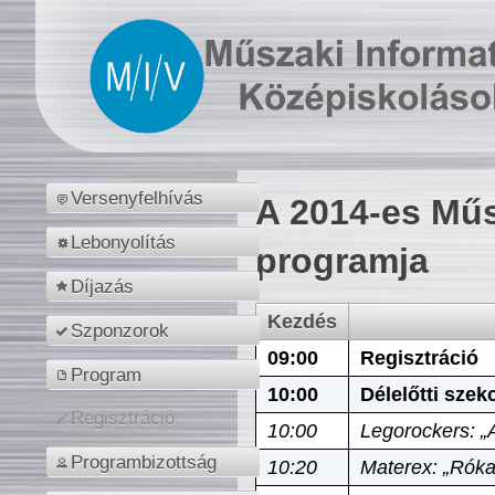
Versenyfelhívás
A 2014-es Műs
Lebonyolítás
programja
Díjazás
Kezdés
Szponzorok
09:00
Regisztráció
Program
10:00
Délelőtti szek
Regisztráció
10:00
Legorockers: „
Programbizottság
10:20
Materex: „Róka