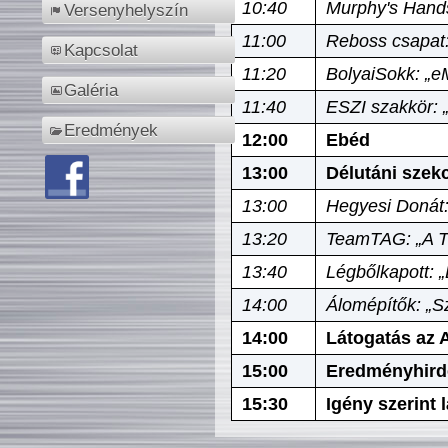
10:40
Murphy's Hands
Versenyhelyszín
11:00
Reboss csapat:
Kapcsolat
11:20
BolyaiSokk: „e
Galéria
11:40
ESZI szakkör: 
Eredmények
12:00
Ebéd
13:00
Délutáni szek
13:00
Hegyesi Donát:
13:20
TeamTAG: „A Tó
13:40
Légbőlkapott: 
14:00
Álomépítők: „Sz
14:00
Látogatás az A
15:00
Eredményhird
15:30
Igény szerint