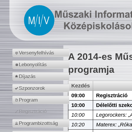
Versenyfelhívás
A 2014-es Műs
Lebonyolítás
programja
Díjazás
Kezdés
Szponzorok
09:00
Regisztráció
Program
10:00
Délelőtti szek
Regisztráció
10:00
Legorockers: „
Programbizottság
10:20
Materex: „Róka