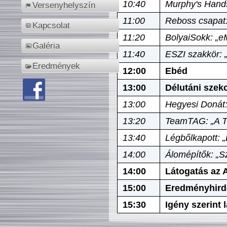
10:40
Murphy's Hands
Versenyhelyszín
11:00
Reboss csapat:
Kapcsolat
11:20
BolyaiSokk: „e
Galéria
11:40
ESZI szakkör: 
Eredmények
12:00
Ebéd
13:00
Délutáni szek
13:00
Hegyesi Donát:
13:20
TeamTAG: „A Tó
13:40
Légbőlkapott: 
14:00
Álomépítők: „Sz
14:00
Látogatás az A
15:00
Eredményhird
15:30
Igény szerint