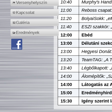
10:40
Murphy's Hands
Versenyhelyszín
11:00
Reboss csapat:
Kapcsolat
11:20
BolyaiSokk: „e
Galéria
11:40
ESZI szakkör: 
Eredmények
12:00
Ebéd
13:00
Délutáni szek
13:00
Hegyesi Donát:
13:20
TeamTAG: „A Tó
13:40
Légbőlkapott: 
14:00
Álomépítők: „Sz
14:00
Látogatás az A
15:00
Eredményhird
15:30
Igény szerint