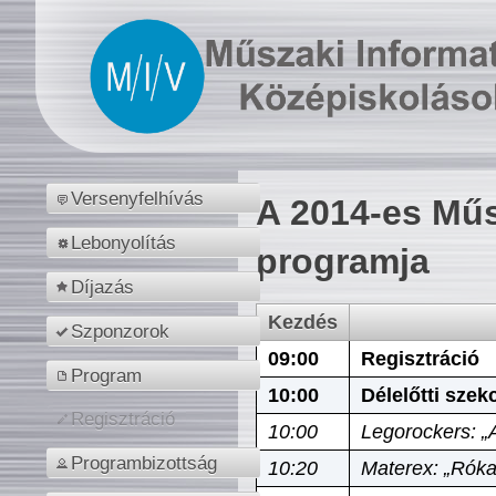
Versenyfelhívás
A 2014-es Műs
Lebonyolítás
programja
Díjazás
Kezdés
Szponzorok
09:00
Regisztráció
Program
10:00
Délelőtti szek
Regisztráció
10:00
Legorockers: „
Programbizottság
10:20
Materex: „Róka