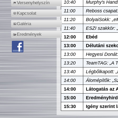
10:40
Murphy's Hands
Versenyhelyszín
11:00
Reboss csapat:
Kapcsolat
11:20
BolyaiSokk: „e
Galéria
11:40
ESZI szakkör: 
Eredmények
12:00
Ebéd
13:00
Délutáni szek
13:00
Hegyesi Donát:
13:20
TeamTAG: „A Tó
13:40
Légbőlkapott: 
14:00
Álomépítők: „Sz
14:00
Látogatás az A
15:00
Eredményhird
15:30
Igény szerint