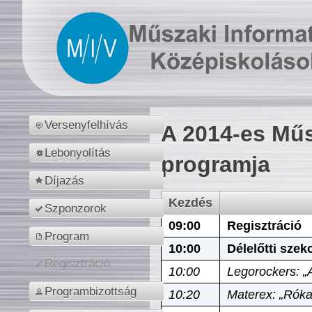
Versenyfelhívás
A 2014-es Műs
Lebonyolítás
programja
Díjazás
Kezdés
Szponzorok
09:00
Regisztráció
Program
10:00
Délelőtti szek
Regisztráció
10:00
Legorockers: „
Programbizottság
10:20
Materex: „Róka