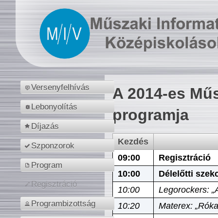
Versenyfelhívás
A 2014-es Műs
Lebonyolítás
programja
Díjazás
Kezdés
Szponzorok
09:00
Regisztráció
Program
10:00
Délelőtti szek
Regisztráció
10:00
Legorockers: „
Programbizottság
10:20
Materex: „Róka