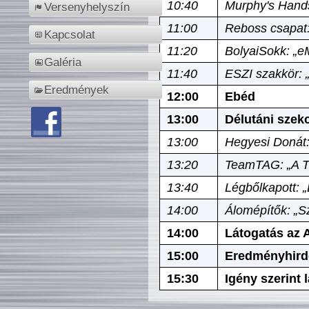
10:40
Murphy's Hands
Versenyhelyszín
11:00
Reboss csapat:
Kapcsolat
11:20
BolyaiSokk: „e
Galéria
11:40
ESZI szakkör: 
Eredmények
12:00
Ebéd
13:00
Délutáni szek
13:00
Hegyesi Donát:
13:20
TeamTAG: „A Tó
13:40
Légbőlkapott: 
14:00
Álomépítők: „Sz
14:00
Látogatás az A
15:00
Eredményhird
15:30
Igény szerint