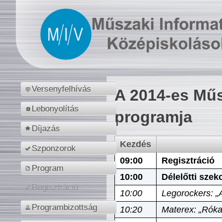
Versenyfelhívás
A 2014-es Műs
Lebonyolítás
programja
Díjazás
Kezdés
Szponzorok
09:00
Regisztráció
Program
10:00
Délelőtti szek
Regisztráció
10:00
Legorockers: „
Programbizottság
10:20
Materex: „Róka