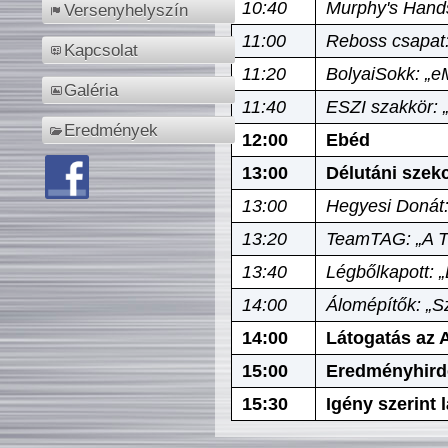
10:40
Murphy's Hands
Versenyhelyszín
11:00
Reboss csapat:
Kapcsolat
11:20
BolyaiSokk: „e
Galéria
11:40
ESZI szakkör: 
Eredmények
12:00
Ebéd
13:00
Délutáni szek
13:00
Hegyesi Donát:
13:20
TeamTAG: „A Tó
13:40
Légbőlkapott: 
14:00
Álomépítők: „Sz
14:00
Látogatás az A
15:00
Eredményhird
15:30
Igény szerint