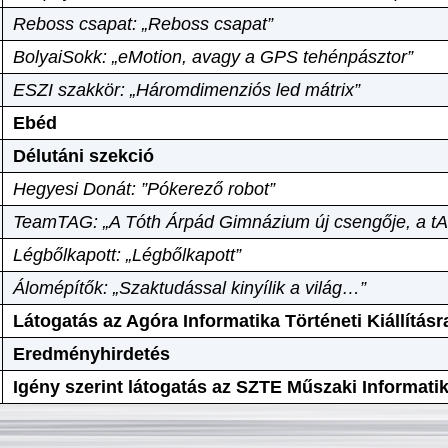
Reboss csapat: „Reboss csapat”
BolyaiSokk: „eMotion, avagy a GPS tehénpásztor”
ESZI szakkör: „Háromdimenziós led mátrix”
Ebéd
Délutáni szekció
Hegyesi Donát: ”Pókerező robot”
TeamTAG: „A Tóth Árpád Gimnázium új csengője, a tA
Légbőlkapott: „Légbőlkapott”
Álomépítők: „Szaktudással kinyílik a világ…”
Látogatás az Agóra Informatika Történeti Kiállításr
Eredményhirdetés
Igény szerint látogatás az SZTE Műszaki Informat