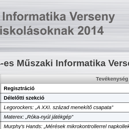
-es Műszaki Informatika Ver
Tevékenység
Regisztráció
Délelőtti szekció
Legorockers: „A XXI. század menekítő csapata”
Materex: „Róka-nyúl játékgép”
Murphy's Hands: „Mérések mikrokontrollerrel napkollek