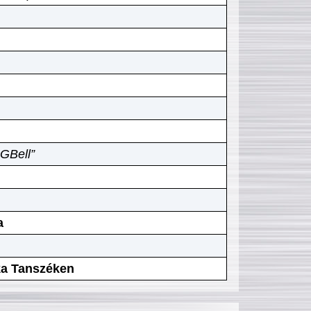
GBell”
a
ika Tanszéken