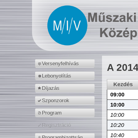
Versenyfelhívás
A 2014
Lebonyolítás
Kezdés
Díjazás
09:00
Szponzorok
10:00
Program
10:00
10:20
Regisztráció
10:40
Programbizottság