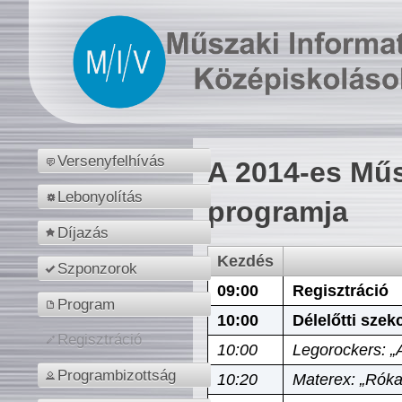
Versenyfelhívás
A 2014-es Műs
Lebonyolítás
programja
Díjazás
Kezdés
Szponzorok
09:00
Regisztráció
Program
10:00
Délelőtti szek
Regisztráció
10:00
Legorockers: „
Programbizottság
10:20
Materex: „Róka