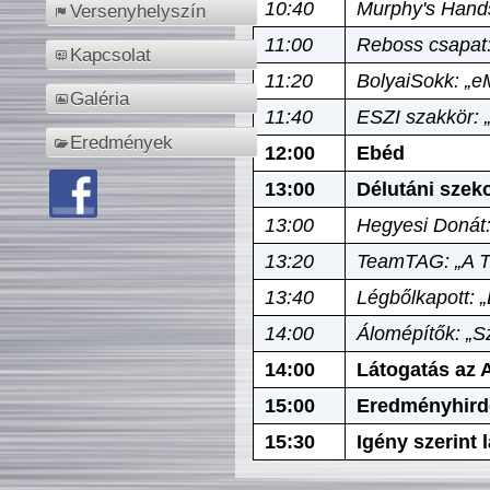
10:40
Murphy's Hands
Versenyhelyszín
11:00
Reboss csapat:
Kapcsolat
11:20
BolyaiSokk: „e
Galéria
11:40
ESZI szakkör: 
Eredmények
12:00
Ebéd
13:00
Délutáni szek
13:00
Hegyesi Donát:
13:20
TeamTAG: „A Tó
13:40
Légbőlkapott: 
14:00
Álomépítők: „Sz
14:00
Látogatás az A
15:00
Eredményhird
15:30
Igény szerint