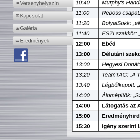
10:40
Murphy's Hands
Versenyhelyszín
11:00
Reboss csapat:
Kapcsolat
11:20
BolyaiSokk: „e
Galéria
11:40
ESZI szakkör: 
Eredmények
12:00
Ebéd
13:00
Délutáni szek
13:00
Hegyesi Donát:
13:20
TeamTAG: „A Tó
13:40
Légbőlkapott: 
14:00
Álomépítők: „Sz
14:00
Látogatás az A
15:00
Eredményhird
15:30
Igény szerint