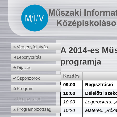
Versenyfelhívás
A 2014-es Műs
Lebonyolítás
programja
Díjazás
Kezdés
Szponzorok
09:00
Regisztráció
Program
10:00
Délelőtti szek
Regisztráció
10:00
Legorockers: „
Programbizottság
10:20
Materex: „Róka