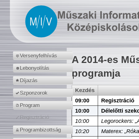
Versenyfelhívás
A 2014-es Műs
Lebonyolítás
programja
Díjazás
Kezdés
Szponzorok
09:00
Regisztráció
Program
10:00
Délelőtti szek
Regisztráció
10:00
Legorockers: „
Programbizottság
10:20
Materex: „Róka