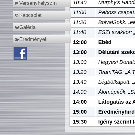
10:40
Murphy's Hands
Versenyhelyszín
11:00
Reboss csapat:
Kapcsolat
11:20
BolyaiSokk: „e
Galéria
11:40
ESZI szakkör: 
Eredmények
12:00
Ebéd
13:00
Délutáni szek
13:00
Hegyesi Donát:
13:20
TeamTAG: „A Tó
13:40
Légbőlkapott: 
14:00
Álomépítők: „Sz
14:00
Látogatás az A
15:00
Eredményhird
15:30
Igény szerint