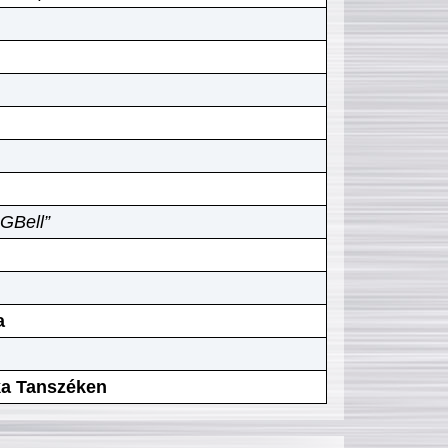
GBell”
a
ika Tanszéken