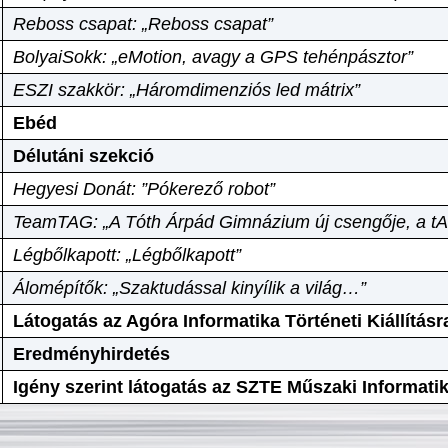
Reboss csapat: „Reboss csapat”
BolyaiSokk: „eMotion, avagy a GPS tehénpásztor”
ESZI szakkör: „Háromdimenziós led mátrix”
Ebéd
Délutáni szekció
Hegyesi Donát: ”Pókerező robot”
TeamTAG: „A Tóth Árpád Gimnázium új csengője, a tA
Légbőlkapott: „Légbőlkapott”
Álomépítők: „Szaktudással kinyílik a világ…”
Látogatás az Agóra Informatika Történeti Kiállításr
Eredményhirdetés
Igény szerint látogatás az SZTE Műszaki Informat