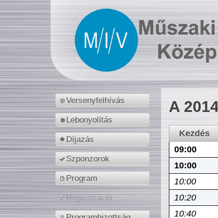
Versenyfelhívás
A 2014
Lebonyolítás
Kezdés
Díjazás
09:00
Szponzorok
10:00
Program
10:00
10:20
Regisztráció
10:40
Programbizottság