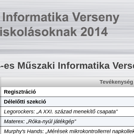
-es Műszaki Informatika Ver
Tevékenység
Regisztráció
Délelőtti szekció
Legorockers: „A XXI. század menekítő csapata”
Materex: „Róka-nyúl játékgép”
Murphy's Hands: „Mérések mikrokontrollerrel napkollek