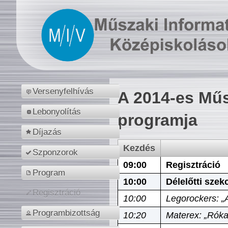
Versenyfelhívás
A 2014-es Műs
Lebonyolítás
programja
Díjazás
Kezdés
Szponzorok
09:00
Regisztráció
Program
10:00
Délelőtti szek
Regisztráció
10:00
Legorockers: „
Programbizottság
10:20
Materex: „Róka