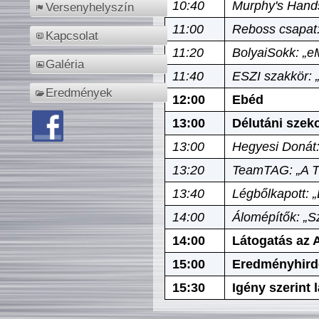
10:40
Murphy's Hands
Versenyhelyszín
11:00
Reboss csapat:
Kapcsolat
11:20
BolyaiSokk: „e
Galéria
11:40
ESZI szakkör: 
Eredmények
12:00
Ebéd
13:00
Délutáni szek
13:00
Hegyesi Donát:
13:20
TeamTAG: „A Tó
13:40
Légbőlkapott: 
14:00
Álomépítők: „Sz
14:00
Látogatás az A
15:00
Eredményhird
15:30
Igény szerint