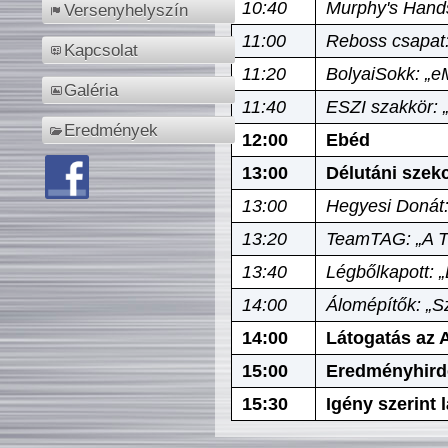
10:40
Murphy's Hands
Versenyhelyszín
11:00
Reboss csapat:
Kapcsolat
11:20
BolyaiSokk: „e
Galéria
11:40
ESZI szakkör: 
Eredmények
12:00
Ebéd
13:00
Délutáni szek
13:00
Hegyesi Donát:
13:20
TeamTAG: „A Tó
13:40
Légbőlkapott: 
14:00
Álomépítők: „Sz
14:00
Látogatás az A
15:00
Eredményhird
15:30
Igény szerint