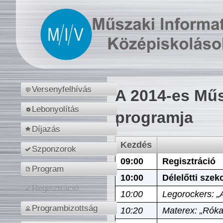
Versenyfelhívás
A 2014-es Műs
Lebonyolítás
programja
Díjazás
Kezdés
Szponzorok
09:00
Regisztráció
Program
10:00
Délelőtti szek
Regisztráció
10:00
Legorockers: „
Programbizottság
10:20
Materex: „Róka