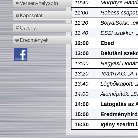
10:40
Murphy's Hands
Versenyhelyszín
11:00
Reboss csapat:
Kapcsolat
11:20
BolyaiSokk: „e
Galéria
11:40
ESZI szakkör: 
Eredmények
12:00
Ebéd
13:00
Délutáni szek
13:00
Hegyesi Donát:
13:20
TeamTAG: „A Tó
13:40
Légbőlkapott: 
14:00
Álomépítők: „Sz
14:00
Látogatás az A
15:00
Eredményhird
15:30
Igény szerint