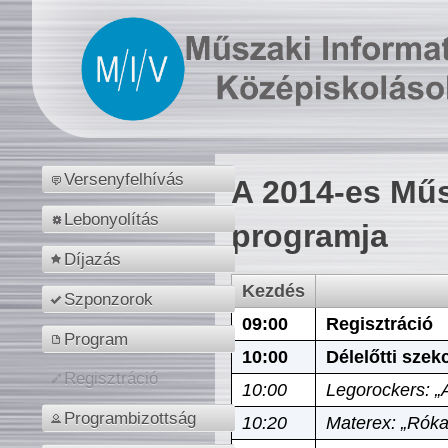
Versenyfelhívás
A 2014-es Műs
Lebonyolítás
programja
Díjazás
Kezdés
Szponzorok
09:00
Regisztráció
Program
10:00
Délelőtti szek
Regisztráció
10:00
Legorockers: „
Programbizottság
10:20
Materex: „Róka