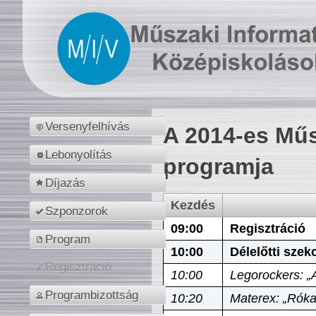
Versenyfelhívás
A 2014-es Műs
Lebonyolítás
programja
Díjazás
Kezdés
Szponzorok
09:00
Regisztráció
Program
10:00
Délelőtti szek
Regisztráció
10:00
Legorockers: „
Programbizottság
10:20
Materex: „Róka