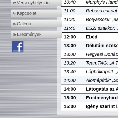
10:40
Murphy's Hands
Versenyhelyszín
11:00
Reboss csapat:
Kapcsolat
11:20
BolyaiSokk: „e
Galéria
11:40
ESZI szakkör: 
Eredmények
12:00
Ebéd
13:00
Délutáni szek
13:00
Hegyesi Donát:
13:20
TeamTAG: „A Tó
13:40
Légbőlkapott: 
14:00
Álomépítők: „Sz
14:00
Látogatás az A
15:00
Eredményhird
15:30
Igény szerint