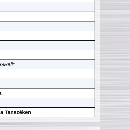
GBell”
a
ika Tanszéken