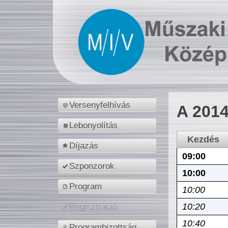
Versenyfelhívás
A 2014
Lebonyolítás
Kezdés
Díjazás
09:00
Szponzorok
10:00
Program
10:00
10:20
Regisztráció
10:40
Programbizottság