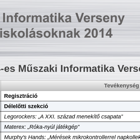
-es Műszaki Informatika Ver
Tevékenység
Regisztráció
Délelőtti szekció
Legorockers: „A XXI. század menekítő csapata”
Materex: „Róka-nyúl játékgép”
Murphy's Hands: „Mérések mikrokontrollerrel napkollek