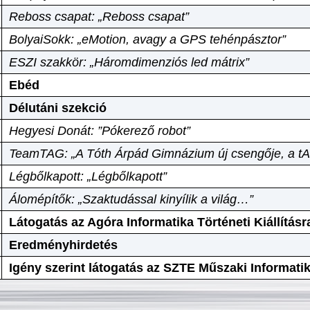
Reboss csapat: „Reboss csapat”
BolyaiSokk: „eMotion, avagy a GPS tehénpásztor”
ESZI szakkör: „Háromdimenziós led mátrix”
Ebéd
Délutáni szekció
Hegyesi Donát: ”Pókerező robot”
TeamTAG: „A Tóth Árpád Gimnázium új csengője, a tA
Légbőlkapott: „Légbőlkapott”
Álomépítők: „Szaktudással kinyílik a világ…”
Látogatás az Agóra Informatika Történeti Kiállításr
Eredményhirdetés
Igény szerint látogatás az SZTE Műszaki Informat