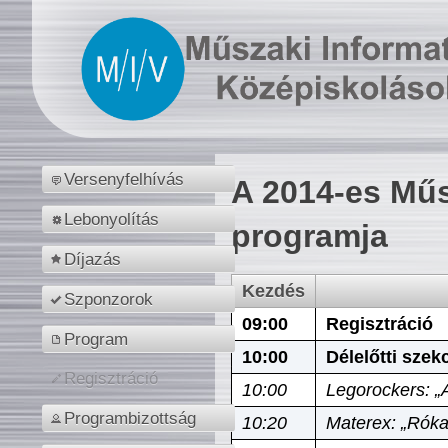
Versenyfelhívás
A 2014-es Műs
Lebonyolítás
programja
Díjazás
Kezdés
Szponzorok
09:00
Regisztráció
Program
10:00
Délelőtti szek
Regisztráció
10:00
Legorockers: „
Programbizottság
10:20
Materex: „Róka