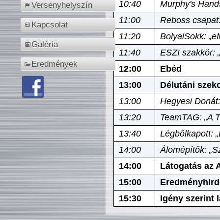
10:40
Murphy's Hands
Versenyhelyszín
11:00
Reboss csapat:
Kapcsolat
11:20
BolyaiSokk: „e
Galéria
11:40
ESZI szakkör: 
Eredmények
12:00
Ebéd
13:00
Délutáni szek
13:00
Hegyesi Donát:
13:20
TeamTAG: „A Tó
13:40
Légbőlkapott: 
14:00
Álomépítők: „Sz
14:00
Látogatás az A
15:00
Eredményhird
15:30
Igény szerint