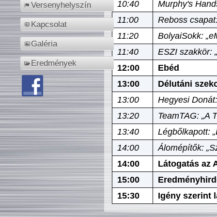
10:40
Murphy's Hands
Versenyhelyszín
11:00
Reboss csapat:
Kapcsolat
11:20
BolyaiSokk: „e
Galéria
11:40
ESZI szakkör: 
Eredmények
12:00
Ebéd
13:00
Délutáni szek
13:00
Hegyesi Donát:
13:20
TeamTAG: „A Tó
13:40
Légbőlkapott: 
14:00
Álomépítők: „Sz
14:00
Látogatás az A
15:00
Eredményhird
15:30
Igény szerint