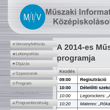
Versenyfelhívás
A 2014-es Műs
Lebonyolítás
programja
Díjazás
Kezdés
Szponzorok
09:00
Regisztráció
Program
10:00
Délelőtti szek
Regisztráció
10:00
Legorockers: „
Programbizottság
10:20
Materex: „Róka