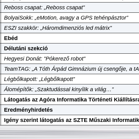
Reboss csapat: „Reboss csapat”
BolyaiSokk: „eMotion, avagy a GPS tehénpásztor”
ESZI szakkör: „Háromdimenziós led mátrix”
Ebéd
Délutáni szekció
Hegyesi Donát: ”Pókerező robot”
TeamTAG: „A Tóth Árpád Gimnázium új csengője, a tA
Légbőlkapott: „Légbőlkapott”
Álomépítők: „Szaktudással kinyílik a világ…”
Látogatás az Agóra Informatika Történeti Kiállításr
Eredményhirdetés
Igény szerint látogatás az SZTE Műszaki Informat