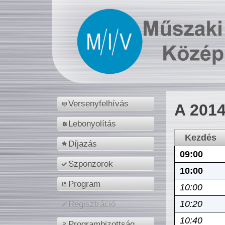
Versenyfelhívás
A 2014
Lebonyolítás
Kezdés
Díjazás
09:00
Szponzorok
10:00
Program
10:00
10:20
Regisztráció
10:40
Programbizottság