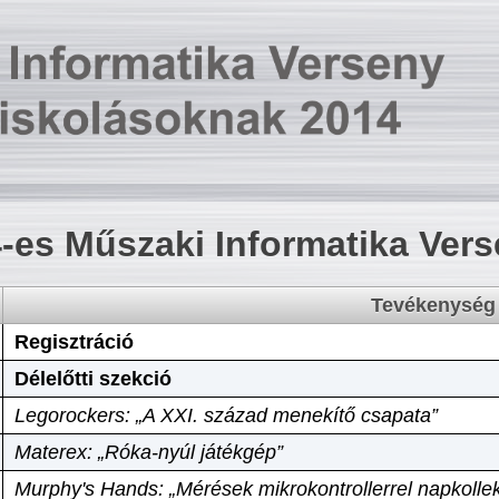
-es Műszaki Informatika Ver
Tevékenység
Regisztráció
Délelőtti szekció
Legorockers: „A XXI. század menekítő csapata”
Materex: „Róka-nyúl játékgép”
Murphy's Hands: „Mérések mikrokontrollerrel napkollek