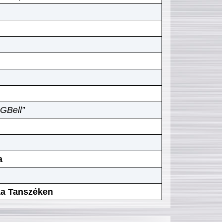
GBell”
a
ika Tanszéken