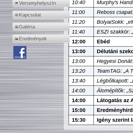
10:40
Murphy's Hands
Versenyhelyszín
11:00
Reboss csapat:
Kapcsolat
11:20
BolyaiSokk: „e
Galéria
11:40
ESZI szakkör: 
Eredmények
12:00
Ebéd
13:00
Délutáni szek
13:00
Hegyesi Donát:
13:20
TeamTAG: „A Tó
13:40
Légbőlkapott: 
14:00
Álomépítők: „Sz
14:00
Látogatás az A
15:00
Eredményhird
15:30
Igény szerint