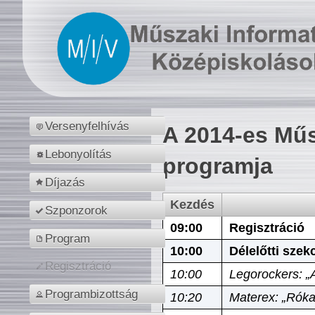
Versenyfelhívás
A 2014-es Műs
Lebonyolítás
programja
Díjazás
Kezdés
Szponzorok
09:00
Regisztráció
Program
10:00
Délelőtti szek
Regisztráció
10:00
Legorockers: „
Programbizottság
10:20
Materex: „Róka