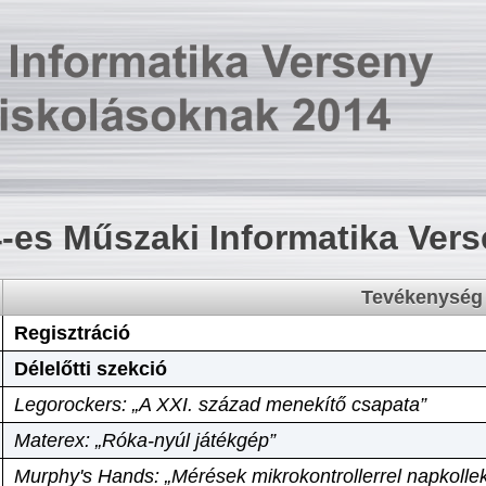
-es Műszaki Informatika Ver
Tevékenység
Regisztráció
Délelőtti szekció
Legorockers: „A XXI. század menekítő csapata”
Materex: „Róka-nyúl játékgép”
Murphy's Hands: „Mérések mikrokontrollerrel napkollek