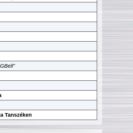
GBell”
a
ika Tanszéken