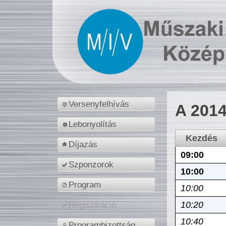
Versenyfelhívás
A 2014
Lebonyolítás
Kezdés
Díjazás
09:00
Szponzorok
10:00
Program
10:00
10:20
Regisztráció
10:40
Programbizottság