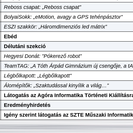
Reboss csapat: „Reboss csapat”
BolyaiSokk: „eMotion, avagy a GPS tehénpásztor”
ESZI szakkör: „Háromdimenziós led mátrix”
Ebéd
Délutáni szekció
Hegyesi Donát: ”Pókerező robot”
TeamTAG: „A Tóth Árpád Gimnázium új csengője, a tA
Légbőlkapott: „Légbőlkapott”
Álomépítők: „Szaktudással kinyílik a világ…”
Látogatás az Agóra Informatika Történeti Kiállításr
Eredményhirdetés
Igény szerint látogatás az SZTE Műszaki Informat