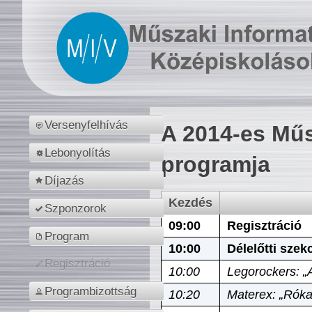
Versenyfelhívás
A 2014-es Műs
Lebonyolítás
programja
Díjazás
Kezdés
Szponzorok
09:00
Regisztráció
Program
10:00
Délelőtti szek
Regisztráció
10:00
Legorockers: „
Programbizottság
10:20
Materex: „Róka