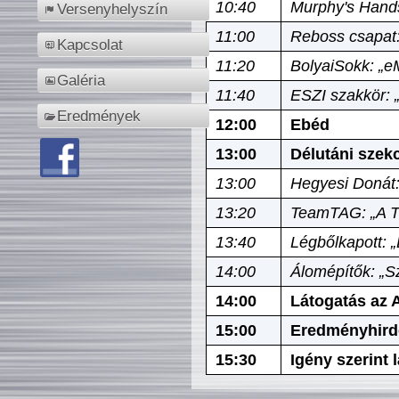
10:40
Murphy's Hands
Versenyhelyszín
11:00
Reboss csapat:
Kapcsolat
11:20
BolyaiSokk: „e
Galéria
11:40
ESZI szakkör: 
Eredmények
12:00
Ebéd
13:00
Délutáni szek
13:00
Hegyesi Donát:
13:20
TeamTAG: „A Tó
13:40
Légbőlkapott: 
14:00
Álomépítők: „Sz
14:00
Látogatás az A
15:00
Eredményhird
15:30
Igény szerint