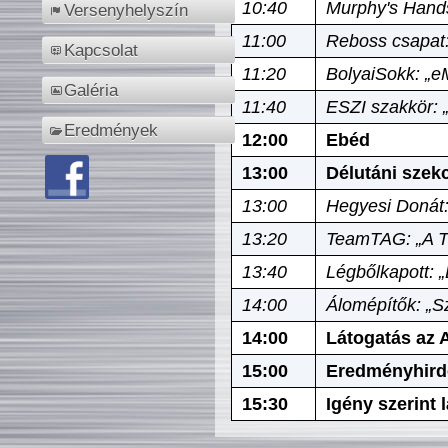
10:40
Murphy's Hands
Versenyhelyszín
11:00
Reboss csapat:
Kapcsolat
11:20
BolyaiSokk: „e
Galéria
11:40
ESZI szakkör: 
Eredmények
12:00
Ebéd
13:00
Délutáni szek
13:00
Hegyesi Donát:
13:20
TeamTAG: „A Tó
13:40
Légbőlkapott: 
14:00
Álomépítők: „Sz
14:00
Látogatás az A
15:00
Eredményhird
15:30
Igény szerint