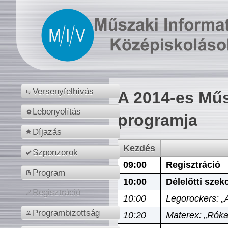
Versenyfelhívás
A 2014-es Műs
Lebonyolítás
programja
Díjazás
Kezdés
Szponzorok
09:00
Regisztráció
Program
10:00
Délelőtti szek
Regisztráció
10:00
Legorockers: „
Programbizottság
10:20
Materex: „Róka