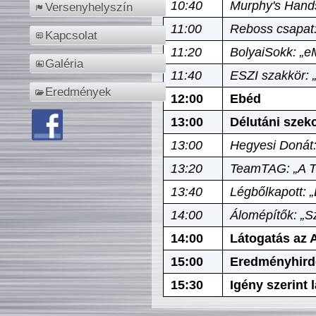
10:40
Murphy's Hands
Versenyhelyszín
11:00
Reboss csapat:
Kapcsolat
11:20
BolyaiSokk: „e
Galéria
11:40
ESZI szakkör: 
Eredmények
12:00
Ebéd
13:00
Délutáni szek
13:00
Hegyesi Donát:
13:20
TeamTAG: „A Tó
13:40
Légbőlkapott: 
14:00
Álomépítők: „Sz
14:00
Látogatás az A
15:00
Eredményhird
15:30
Igény szerint