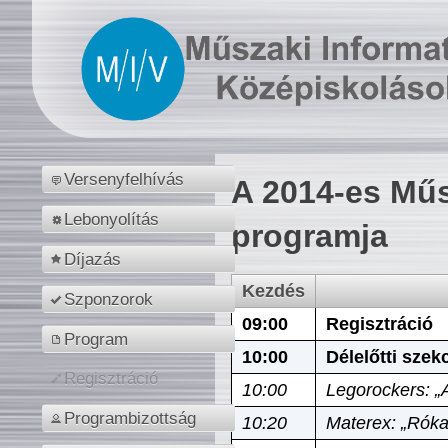
Versenyfelhívás
A 2014-es Műs
Lebonyolítás
programja
Díjazás
Kezdés
Szponzorok
09:00
Regisztráció
Program
10:00
Délelőtti szek
Regisztráció
10:00
Legorockers: „
Programbizottság
10:20
Materex: „Róka