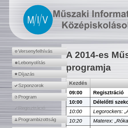
Versenyfelhívás
A 2014-es Műs
Lebonyolítás
programja
Díjazás
Kezdés
Szponzorok
09:00
Regisztráció
Program
10:00
Délelőtti szek
Regisztráció
10:00
Legorockers: „
Programbizottság
10:20
Materex: „Róka