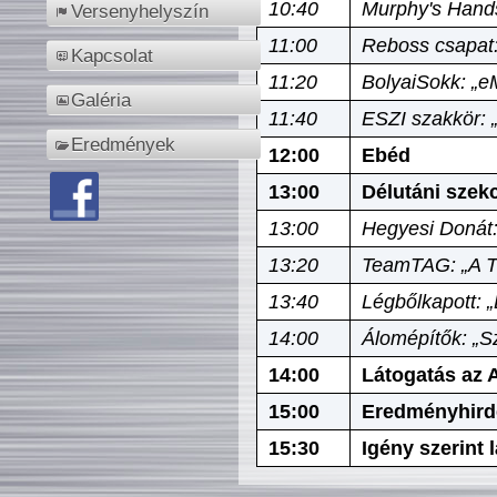
10:40
Murphy's Hands
Versenyhelyszín
11:00
Reboss csapat:
Kapcsolat
11:20
BolyaiSokk: „e
Galéria
11:40
ESZI szakkör: 
Eredmények
12:00
Ebéd
13:00
Délutáni szek
13:00
Hegyesi Donát:
13:20
TeamTAG: „A Tó
13:40
Légbőlkapott: 
14:00
Álomépítők: „Sz
14:00
Látogatás az A
15:00
Eredményhird
15:30
Igény szerint