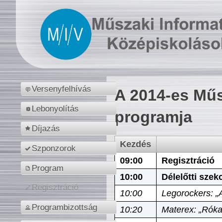
Versenyfelhívás
A 2014-es Műs
Lebonyolítás
programja
Díjazás
Kezdés
Szponzorok
09:00
Regisztráció
Program
10:00
Délelőtti szek
Regisztráció
10:00
Legorockers: „
Programbizottság
10:20
Materex: „Róka