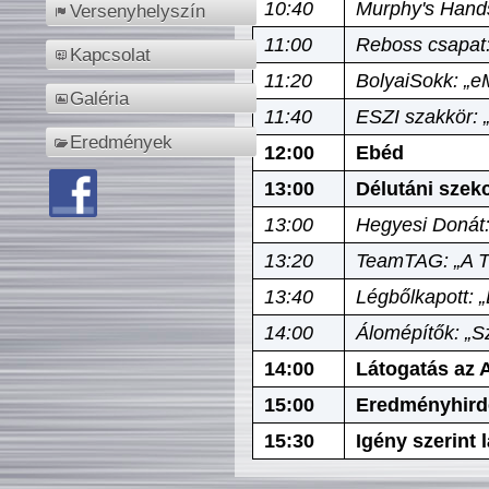
10:40
Murphy's Hands
Versenyhelyszín
11:00
Reboss csapat:
Kapcsolat
11:20
BolyaiSokk: „e
Galéria
11:40
ESZI szakkör: 
Eredmények
12:00
Ebéd
13:00
Délutáni szek
13:00
Hegyesi Donát:
13:20
TeamTAG: „A Tó
13:40
Légbőlkapott: 
14:00
Álomépítők: „Sz
14:00
Látogatás az A
15:00
Eredményhird
15:30
Igény szerint