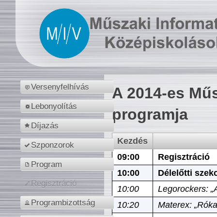
Versenyfelhívás
A 2014-es Műs
Lebonyolítás
programja
Díjazás
Kezdés
Szponzorok
09:00
Regisztráció
Program
10:00
Délelőtti szek
Regisztráció
10:00
Legorockers: „
Programbizottság
10:20
Materex: „Róka