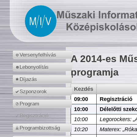
Versenyfelhívás
A 2014-es Műs
Lebonyolítás
programja
Díjazás
Kezdés
Szponzorok
09:00
Regisztráció
Program
10:00
Délelőtti szek
Regisztráció
10:00
Legorockers: „
Programbizottság
10:20
Materex: „Róka