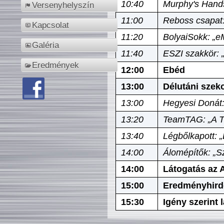
10:40
Murphy's Hands
Versenyhelyszín
11:00
Reboss csapat:
Kapcsolat
11:20
BolyaiSokk: „e
Galéria
11:40
ESZI szakkör: 
Eredmények
12:00
Ebéd
13:00
Délutáni szek
13:00
Hegyesi Donát:
13:20
TeamTAG: „A Tó
13:40
Légbőlkapott: 
14:00
Álomépítők: „Sz
14:00
Látogatás az A
15:00
Eredményhird
15:30
Igény szerint