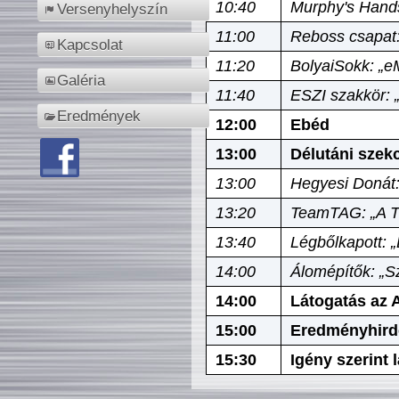
10:40
Murphy's Hands
Versenyhelyszín
11:00
Reboss csapat:
Kapcsolat
11:20
BolyaiSokk: „e
Galéria
11:40
ESZI szakkör: 
Eredmények
12:00
Ebéd
13:00
Délutáni szek
13:00
Hegyesi Donát:
13:20
TeamTAG: „A Tó
13:40
Légbőlkapott: 
14:00
Álomépítők: „Sz
14:00
Látogatás az A
15:00
Eredményhird
15:30
Igény szerint