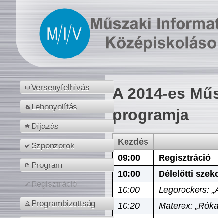
Versenyfelhívás
A 2014-es Műs
Lebonyolítás
programja
Díjazás
Kezdés
Szponzorok
09:00
Regisztráció
Program
10:00
Délelőtti szek
Regisztráció
10:00
Legorockers: „
Programbizottság
10:20
Materex: „Róka