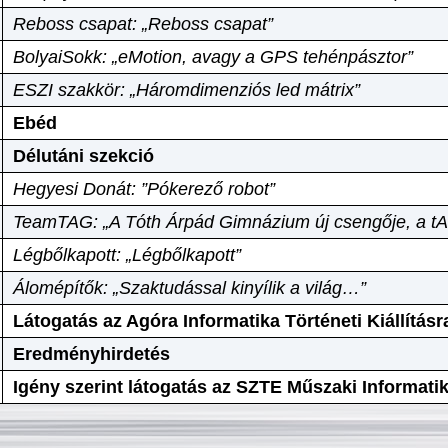
Reboss csapat: „Reboss csapat”
BolyaiSokk: „eMotion, avagy a GPS tehénpásztor”
ESZI szakkör: „Háromdimenziós led mátrix”
Ebéd
Délutáni szekció
Hegyesi Donát: ”Pókerező robot”
TeamTAG: „A Tóth Árpád Gimnázium új csengője, a tA
Légbőlkapott: „Légbőlkapott”
Álomépítők: „Szaktudással kinyílik a világ…”
Látogatás az Agóra Informatika Történeti Kiállításr
Eredményhirdetés
Igény szerint látogatás az SZTE Műszaki Informat