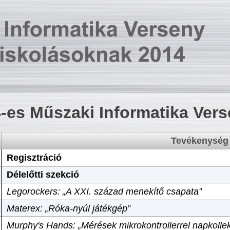
-es Műszaki Informatika Ver
Tevékenység
Regisztráció
Délelőtti szekció
Legorockers: „A XXI. század menekítő csapata”
Materex: „Róka-nyúl játékgép”
Murphy's Hands: „Mérések mikrokontrollerrel napkollek