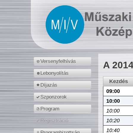
Versenyfelhívás
A 2014
Lebonyolítás
Kezdés
Díjazás
09:00
Szponzorok
10:00
Program
10:00
10:20
Regisztráció
10:40
Programbizottság