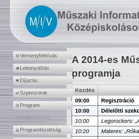
Versenyfelhívás
A 2014-es Műs
Lebonyolítás
programja
Díjazás
Kezdés
Szponzorok
09:00
Regisztráció
Program
10:00
Délelőtti szek
Regisztráció
10:00
Legorockers: „
Programbizottság
10:20
Materex: „Róka