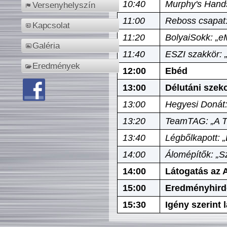
10:40
Murphy's Hands
Versenyhelyszín
11:00
Reboss csapat:
Kapcsolat
11:20
BolyaiSokk: „e
Galéria
11:40
ESZI szakkör: 
Eredmények
12:00
Ebéd
13:00
Délutáni szek
13:00
Hegyesi Donát:
13:20
TeamTAG: „A Tó
13:40
Légbőlkapott: 
14:00
Álomépítők: „Sz
14:00
Látogatás az A
15:00
Eredményhird
15:30
Igény szerint