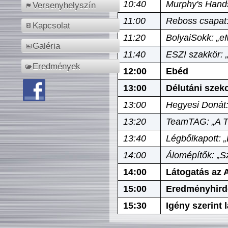
10:40
Murphy's Hands
Versenyhelyszín
11:00
Reboss csapat:
Kapcsolat
11:20
BolyaiSokk: „e
Galéria
11:40
ESZI szakkör: 
Eredmények
12:00
Ebéd
13:00
Délutáni szek
13:00
Hegyesi Donát:
13:20
TeamTAG: „A Tó
13:40
Légbőlkapott: 
14:00
Álomépítők: „Sz
14:00
Látogatás az A
15:00
Eredményhird
15:30
Igény szerint