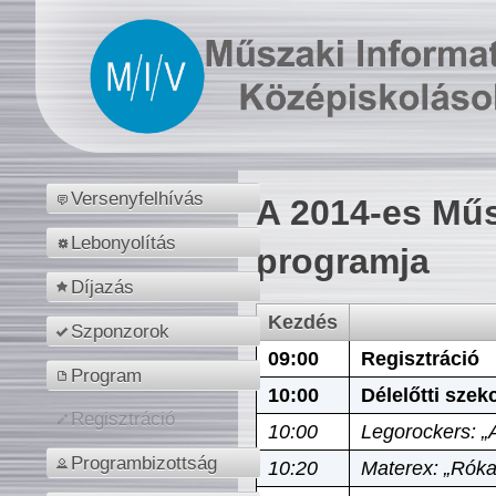
Versenyfelhívás
A 2014-es Műs
Lebonyolítás
programja
Díjazás
Kezdés
Szponzorok
09:00
Regisztráció
Program
10:00
Délelőtti szek
Regisztráció
10:00
Legorockers: „
Programbizottság
10:20
Materex: „Róka