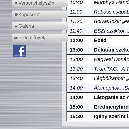
10:40
Murphy's Hands
Versenyhelyszín
11:00
Reboss csapat:
Kapcsolat
11:20
BolyaiSokk: „e
Galéria
11:40
ESZI szakkör: 
Eredmények
12:00
Ebéd
13:00
Délutáni szek
13:00
Hegyesi Donát:
13:20
TeamTAG: „A Tó
13:40
Légbőlkapott: 
14:00
Álomépítők: „Sz
14:00
Látogatás az A
15:00
Eredményhird
15:30
Igény szerint