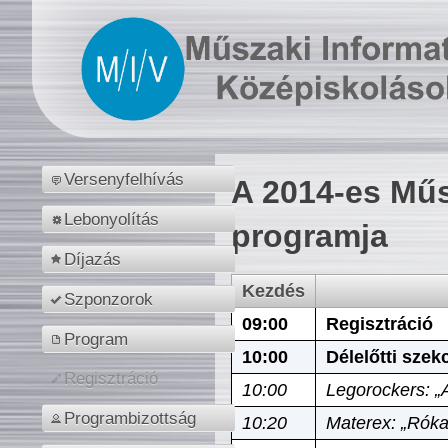
Versenyfelhívás
A 2014-es Műs
Lebonyolítás
programja
Díjazás
Kezdés
Szponzorok
09:00
Regisztráció
Program
10:00
Délelőtti szek
Regisztráció
10:00
Legorockers: „
Programbizottság
10:20
Materex: „Róka