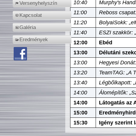
10:40
Murphy's Hands
Versenyhelyszín
11:00
Reboss csapat:
Kapcsolat
11:20
BolyaiSokk: „e
Galéria
11:40
ESZI szakkör: 
Eredmények
12:00
Ebéd
13:00
Délutáni szek
13:00
Hegyesi Donát:
13:20
TeamTAG: „A Tó
13:40
Légbőlkapott: 
14:00
Álomépítők: „Sz
14:00
Látogatás az A
15:00
Eredményhird
15:30
Igény szerint