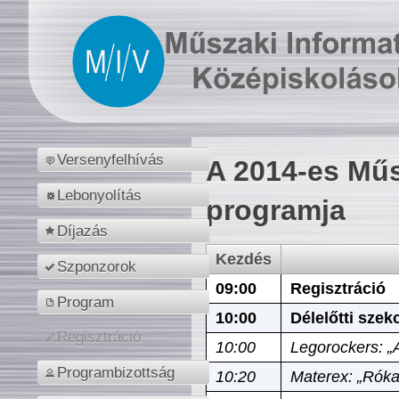
Versenyfelhívás
A 2014-es Műs
Lebonyolítás
programja
Díjazás
Kezdés
Szponzorok
09:00
Regisztráció
Program
10:00
Délelőtti szek
Regisztráció
10:00
Legorockers: „
Programbizottság
10:20
Materex: „Róka