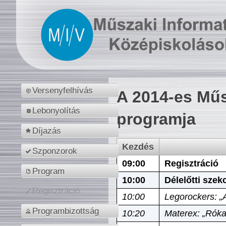
Versenyfelhívás
A 2014-es Műs
Lebonyolítás
programja
Díjazás
Kezdés
Szponzorok
09:00
Regisztráció
Program
10:00
Délelőtti szek
Regisztráció
10:00
Legorockers: „
Programbizottság
10:20
Materex: „Róka