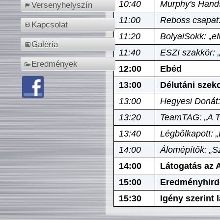
10:40
Murphy's Hands
Versenyhelyszín
11:00
Reboss csapat:
Kapcsolat
11:20
BolyaiSokk: „e
Galéria
11:40
ESZI szakkör: 
Eredmények
12:00
Ebéd
13:00
Délutáni szek
13:00
Hegyesi Donát:
13:20
TeamTAG: „A Tó
13:40
Légbőlkapott: 
14:00
Álomépítők: „Sz
14:00
Látogatás az A
15:00
Eredményhird
15:30
Igény szerint