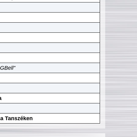
GBell”
a
ika Tanszéken