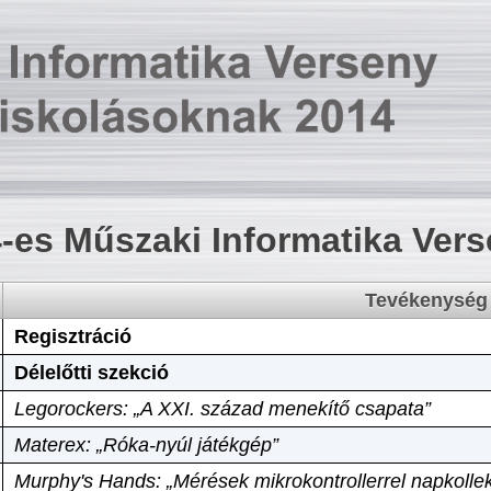
-es Műszaki Informatika Ver
Tevékenység
Regisztráció
Délelőtti szekció
Legorockers: „A XXI. század menekítő csapata”
Materex: „Róka-nyúl játékgép”
Murphy's Hands: „Mérések mikrokontrollerrel napkollek