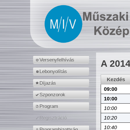
Versenyfelhívás
A 2014
Lebonyolítás
Kezdés
Díjazás
09:00
Szponzorok
10:00
Program
10:00
10:20
Regisztráció
10:40
Programbizottság