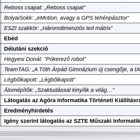
Reboss csapat: „Reboss csapat”
BolyaiSokk: „eMotion, avagy a GPS tehénpásztor”
ESZI szakkör: „Háromdimenziós led mátrix”
Ebéd
Délutáni szekció
Hegyesi Donát: ”Pókerező robot”
TeamTAG: „A Tóth Árpád Gimnázium új csengője, a tA
Légbőlkapott: „Légbőlkapott”
Álomépítők: „Szaktudással kinyílik a világ…”
Látogatás az Agóra Informatika Történeti Kiállításr
Eredményhirdetés
Igény szerint látogatás az SZTE Műszaki Informat