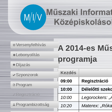
Versenyfelhívás
A 2014-es Műs
Lebonyolítás
programja
Díjazás
Kezdés
Szponzorok
09:00
Regisztráció
Program
10:00
Délelőtti szek
Regisztráció
10:00
Legorockers: „
Programbizottság
10:20
Materex: „Róka