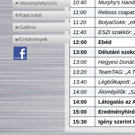
10:40
Murphy's Hands
Versenyhelyszín
11:00
Reboss csapat:
Kapcsolat
11:20
BolyaiSokk: „e
Galéria
11:40
ESZI szakkör: 
Eredmények
12:00
Ebéd
13:00
Délutáni szek
13:00
Hegyesi Donát:
13:20
TeamTAG: „A Tó
13:40
Légbőlkapott: 
14:00
Álomépítők: „Sz
14:00
Látogatás az A
15:00
Eredményhird
15:30
Igény szerint