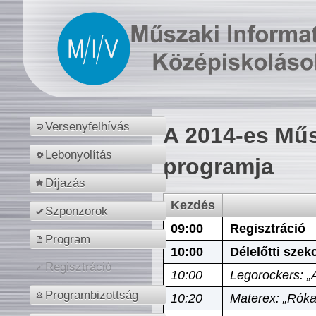
Versenyfelhívás
A 2014-es Műs
Lebonyolítás
programja
Díjazás
Kezdés
Szponzorok
09:00
Regisztráció
Program
10:00
Délelőtti szek
Regisztráció
10:00
Legorockers: „
Programbizottság
10:20
Materex: „Róka