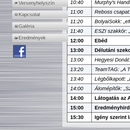
10:40
Murphy's Hands
Versenyhelyszín
11:00
Reboss csapat:
Kapcsolat
11:20
BolyaiSokk: „e
Galéria
11:40
ESZI szakkör: 
Eredmények
12:00
Ebéd
13:00
Délutáni szek
13:00
Hegyesi Donát:
13:20
TeamTAG: „A Tó
13:40
Légbőlkapott: 
14:00
Álomépítők: „Sz
14:00
Látogatás az A
15:00
Eredményhird
15:30
Igény szerint