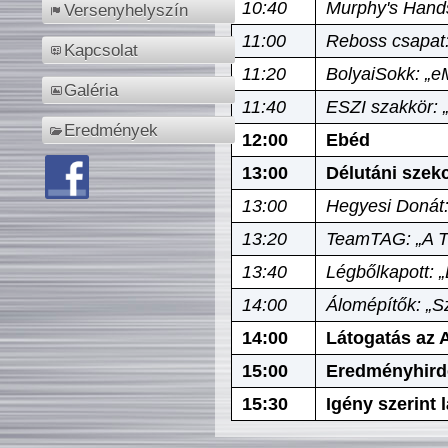
10:40
Murphy's Hands
Versenyhelyszín
11:00
Reboss csapat:
Kapcsolat
11:20
BolyaiSokk: „e
Galéria
11:40
ESZI szakkör: 
Eredmények
12:00
Ebéd
13:00
Délutáni szek
13:00
Hegyesi Donát:
13:20
TeamTAG: „A Tó
13:40
Légbőlkapott: 
14:00
Álomépítők: „Sz
14:00
Látogatás az A
15:00
Eredményhird
15:30
Igény szerint