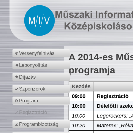
Versenyfelhívás
A 2014-es Műs
Lebonyolítás
programja
Díjazás
Kezdés
Szponzorok
09:00
Regisztráció
Program
10:00
Délelőtti szek
Regisztráció
10:00
Legorockers: „
Programbizottság
10:20
Materex: „Róka