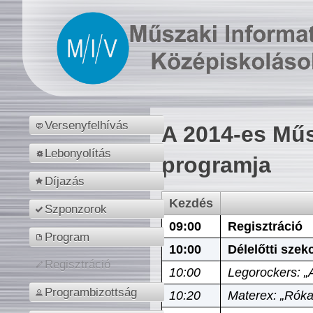
Versenyfelhívás
A 2014-es Műs
Lebonyolítás
programja
Díjazás
Kezdés
Szponzorok
09:00
Regisztráció
Program
10:00
Délelőtti szek
Regisztráció
10:00
Legorockers: „
Programbizottság
10:20
Materex: „Róka