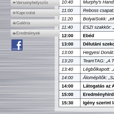
10:40
Murphy's Hands
Versenyhelyszín
11:00
Reboss csapat:
Kapcsolat
11:20
BolyaiSokk: „e
Galéria
11:40
ESZI szakkör: 
Eredmények
12:00
Ebéd
13:00
Délutáni szek
13:00
Hegyesi Donát:
13:20
TeamTAG: „A Tó
13:40
Légbőlkapott: 
14:00
Álomépítők: „Sz
14:00
Látogatás az A
15:00
Eredményhird
15:30
Igény szerint