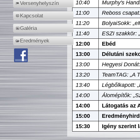
10:40
Murphy's Hands
Versenyhelyszín
11:00
Reboss csapat:
Kapcsolat
11:20
BolyaiSokk: „e
Galéria
11:40
ESZI szakkör: 
Eredmények
12:00
Ebéd
13:00
Délutáni szek
13:00
Hegyesi Donát:
13:20
TeamTAG: „A Tó
13:40
Légbőlkapott: 
14:00
Álomépítők: „Sz
14:00
Látogatás az A
15:00
Eredményhird
15:30
Igény szerint