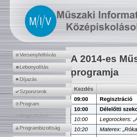
Versenyfelhívás
A 2014-es Műs
Lebonyolítás
programja
Díjazás
Kezdés
Szponzorok
09:00
Regisztráció
Program
10:00
Délelőtti szek
Regisztráció
10:00
Legorockers: „
Programbizottság
10:20
Materex: „Róka