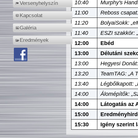
10:40
Murphy's Hands
Versenyhelyszín
11:00
Reboss csapat:
Kapcsolat
11:20
BolyaiSokk: „e
Galéria
11:40
ESZI szakkör: 
Eredmények
12:00
Ebéd
13:00
Délutáni szek
13:00
Hegyesi Donát:
13:20
TeamTAG: „A Tó
13:40
Légbőlkapott: 
14:00
Álomépítők: „Sz
14:00
Látogatás az A
15:00
Eredményhird
15:30
Igény szerint