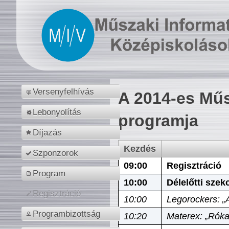
Versenyfelhívás
A 2014-es Műs
Lebonyolítás
programja
Díjazás
Kezdés
Szponzorok
09:00
Regisztráció
Program
10:00
Délelőtti szek
Regisztráció
10:00
Legorockers: „
Programbizottság
10:20
Materex: „Róka