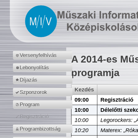
Versenyfelhívás
A 2014-es Műs
Lebonyolítás
programja
Díjazás
Kezdés
Szponzorok
09:00
Regisztráció
Program
10:00
Délelőtti szek
Regisztráció
10:00
Legorockers: „
Programbizottság
10:20
Materex: „Róka