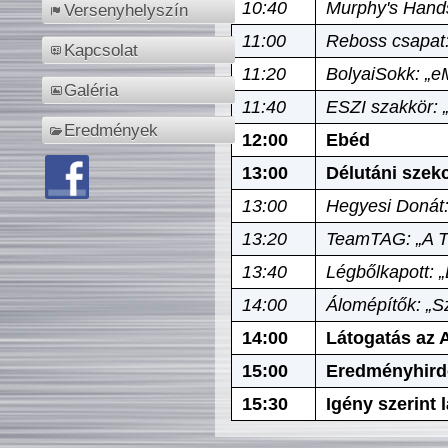
10:40
Murphy's Hands
Versenyhelyszín
11:00
Reboss csapat:
Kapcsolat
11:20
BolyaiSokk: „e
Galéria
11:40
ESZI szakkör: 
Eredmények
12:00
Ebéd
13:00
Délutáni szek
13:00
Hegyesi Donát:
13:20
TeamTAG: „A Tó
13:40
Légbőlkapott: 
14:00
Álomépítők: „Sz
14:00
Látogatás az A
15:00
Eredményhird
15:30
Igény szerint